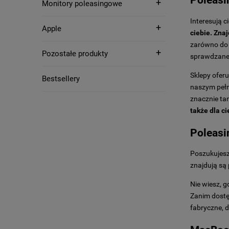
Poleasi
Monitory poleasingowe
Interesują 
Apple
ciebie. Znaj
zarówno do 
Pozostałe produkty
sprawdzane
Sklepy ofer
Bestsellery
naszym pełn
znacznie ta
także dla c
Poleasi
Poszukujesz
znajdują są
Nie wiesz, g
Zanim dostę
fabryczne, 