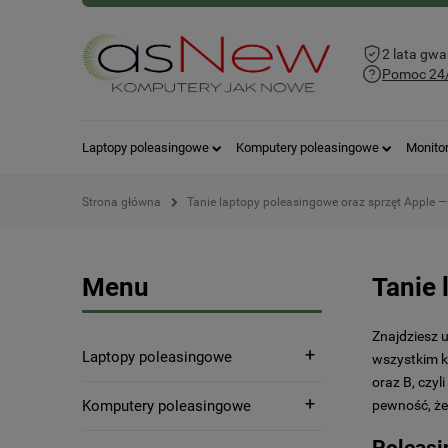
2 lata gwa
Pomoc 24
Laptopy poleasingowe
Komputery poleasingowe
Monito
Strona główna
Tanie laptopy poleasingowe oraz sprzęt Apple — 
Menu
Tanie 
Znajdziesz u
Laptopy poleasingowe
wszystkim 
oraz B, czyl
Komputery poleasingowe
pewność, że