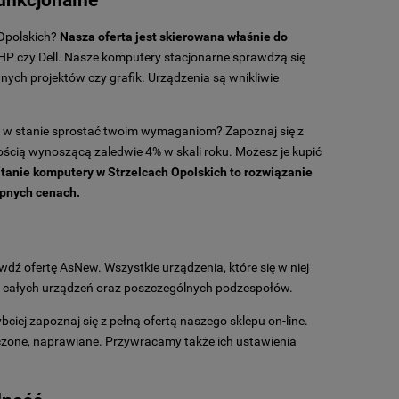
unkcjonalne
 Opolskich?
Nasza oferta jest skierowana właśnie do
HP czy Dell. Nasze komputery stacjonarne sprawdzą się
ych projektów czy grafik. Urządzenia są wnikliwie
są w stanie sprostać twoim wymaganiom? Zapoznaj się z
cią wynoszącą zaledwie 4% w skali roku. Możesz je kupić
 tanie komputery w Strzelcach Opolskich to rozwiązanie
tępnych cenach.
dź ofertę AsNew. Wszystkie urządzenia, które się w niej
go całych urządzeń oraz poszczególnych podzespołów.
ybciej zapoznaj się z pełną ofertą naszego sklepu on-line.
zczone, naprawiane. Przywracamy także ich ustawienia