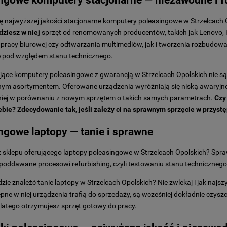
ngowe komputery stacjonarne — niezawodne i f
cię najwyższej jakości stacjonarne komputery poleasingowe w Strzelcach
dziesz w niej
sprzęt od renomowanych producentów, takich jak Lenovo, 
pracy biurowej czy odtwarzania multimediów, jak i tworzenia rozbudowan
 pod względem stanu technicznego.
ujące komputery poleasingowe z gwarancją w Strzelcach Opolskich nie 
ym asortymentem. Oferowane urządzenia wyróżniają się niską awaryjnoś
niej w porównaniu z nowym sprzętem o takich samych parametrach.
Czy
iebie? Zdecydowanie tak, jeśli zależy ci na sprawnym sprzęcie w przys
ngowe laptopy — tanie i sprawne
 sklepu oferującego laptopy poleasingowe w Strzelcach Opolskich? Spraw
 poddawane procesowi refurbishing, czyli testowaniu stanu techniczne
dzie znaleźć tanie laptopy w Strzelcach Opolskich? Nie zwlekaj i jak najsz
pne w niej urządzenia trafią do sprzedaży, są wcześniej dokładnie czys
dlatego otrzymujesz sprzęt gotowy do pracy.