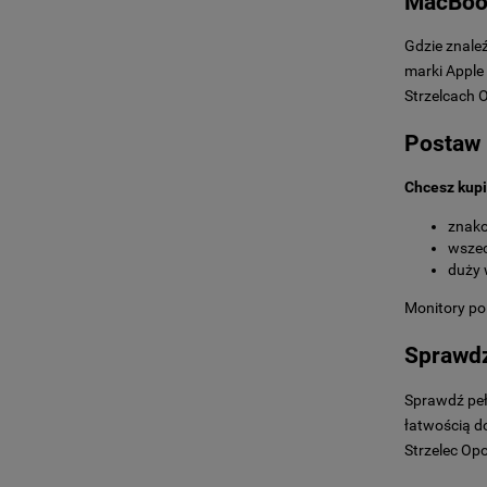
MacBook
Gdzie znale
marki Apple
Strzelcach O
Postaw 
Chcesz kupi
znako
wszec
duży 
Monitory po
Sprawdz
Sprawdź peł
łatwością d
Strzelec Opo