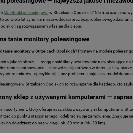
i poleasingowe — najwyższa jakość i niezawo
źć
MacBooki poleasingowe
w Strzelcach Opolskich? Nie trać czasu na wy
 to od wielu lat synonim niezawodności oraz bezproblemowego działania. 
polskich są rozwiązaniem właśnie dla ciebie.
na tanie monitory poleasingowe
ć tanie monitory w Strzelcach Opolskich?
Postaw na modele poleasingowe
mita jakość obrazu — mogą nosić ślady użytkowanie niewpływające na 
hstronne zastosowanie — sprawdzą się zarówno w domu, jak i w biurze,
wybór rozmiarów i specyfikacji — bez problemu znajdziesz model dopas
leasingowe w Strzelcach Opolskich to rozwiązanie dla każdego, kto szuk
ony sklep z używanymi komputerami — zapras
en asortyment, który oferuje nasz sklep z używanymi komputerami. Strze
otrzeć do punktu stacjonarnego i odebrać swoje zamówienia. Znajduje si
lskich dojedziesz do nas w ciągu ok. 30 minut (ok. 30 km).