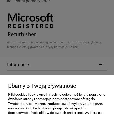
Portal pomocy 24/7
asNew - komputery poleasingowe w Opolu. Sprawdzony sprzęt klasy
biznes z 2-letnią gwarancją. Wysyłka w całej Polsce.
Informacje
Zakupy
Dbamy o Twoją prywatność
Produkty
Pliki cookies i pokrewne im technologie umożliwiają poprawne
działanie strony i pomagają nam dostosować ofertę do
Twoich potrzeb. Możesz zaakceptować wykorzystanie przez
Pozostałe serwisy
nas wszystkich tych plików i przejść do sklepu lub
dostosować użycie plików do swoich preferencji, wybierając